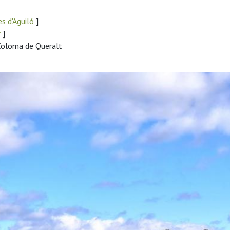
s d'Aguiló
]
r
]
 Coloma de Queralt