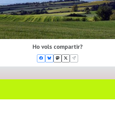
Ho vols compartir?
Troba'ns a les Xarxes