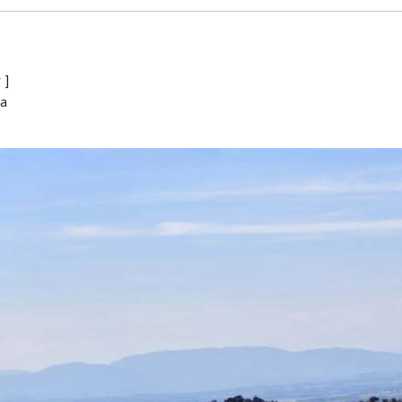
r
]
ra