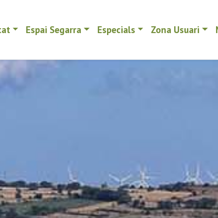
tat
Espai Segarra
Especials
Zona Usuari