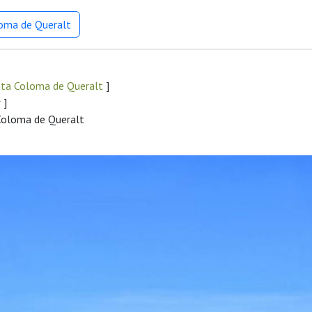
loma de Queralt
nta Coloma de Queralt
]
r
]
 Coloma de Queralt