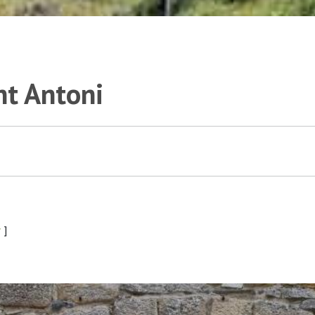
nt Antoni
r
]