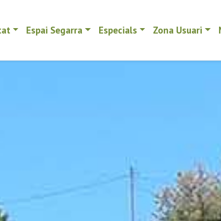
tat
Espai Segarra
Especials
Zona Usuari