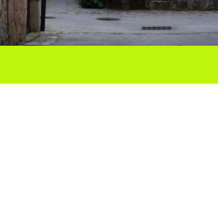
Ho vols compartir?
Troba'ns a les Xarxes