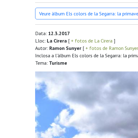
Veure àlbum Els colors de la Segarra: la primav
Data:
12.3.2017
Lloc:
La Cirera
[
+ fotos de La Cirera
]
Autor:
Ramon Sunyer
[
+ fotos de Ramon Sunye
Inclosa a l'àlbum Els colors de la Segarra: la pri
Tema:
Turisme