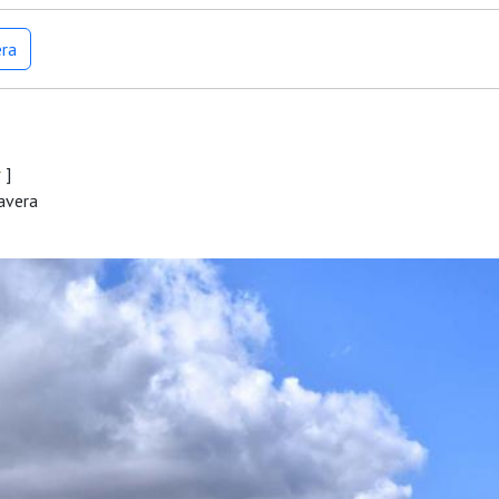
era
r
]
mavera