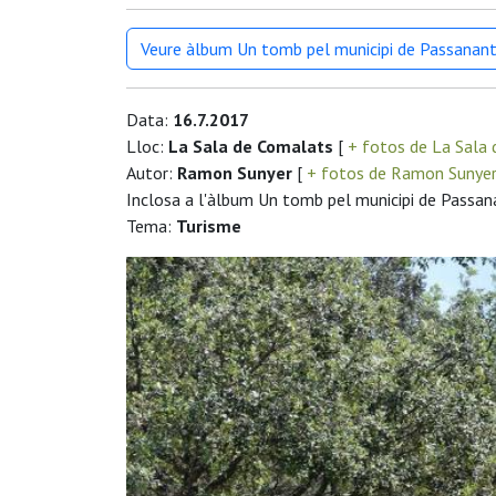
Veure àlbum Un tomb pel municipi de Passanant 
Data:
16.7.2017
Lloc:
La Sala de Comalats
[
+ fotos de La Sala
Autor:
Ramon Sunyer
[
+ fotos de Ramon Sunye
Inclosa a l'àlbum Un tomb pel municipi de Passana
Tema:
Turisme