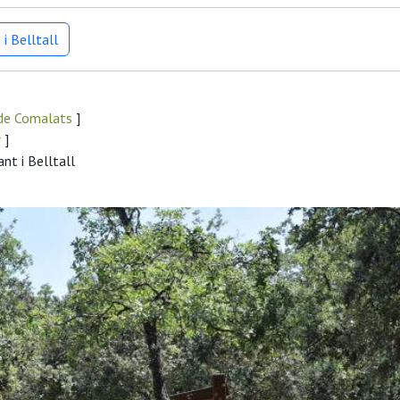
i Belltall
 de Comalats
]
r
]
nt i Belltall