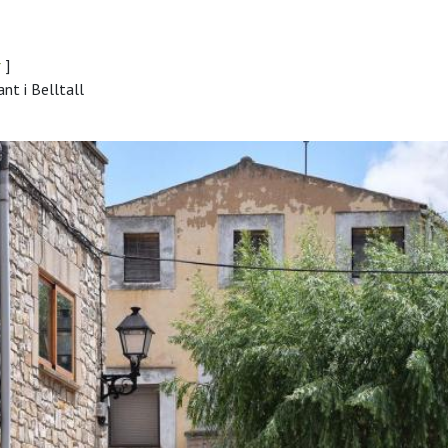
r
]
nt i Belltall