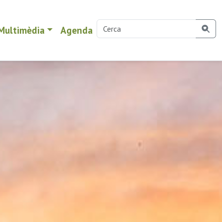
Multimèdia
Agenda