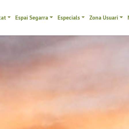
tat
Espai Segarra
Especials
Zona Usuari