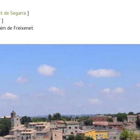
et de Segarra
]
r
]
uim de Freixenet