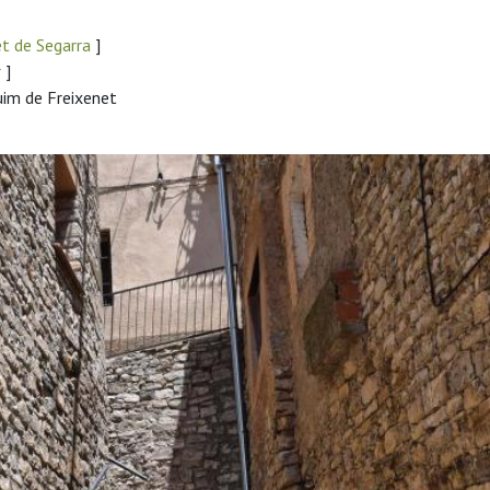
et de Segarra
]
r
]
uim de Freixenet