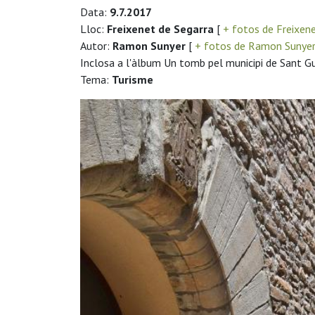
Data:
9.7.2017
Lloc:
Freixenet de Segarra
[
+ fotos de Freixen
Autor:
Ramon Sunyer
[
+ fotos de Ramon Sunye
Inclosa a l'àlbum Un tomb pel municipi de Sant G
Tema:
Turisme