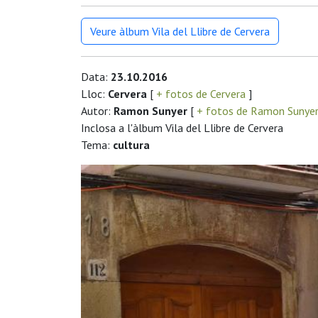
Veure àlbum Vila del Llibre de Cervera
Data:
23.10.2016
Lloc:
Cervera
[
+ fotos de Cervera
]
Autor:
Ramon Sunyer
[
+ fotos de Ramon Sunye
Inclosa a l'àlbum Vila del Llibre de Cervera
Tema:
cultura