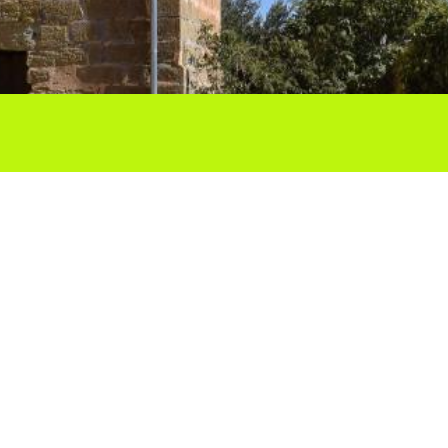
Ho vols compartir?
Troba'ns a les Xarxes