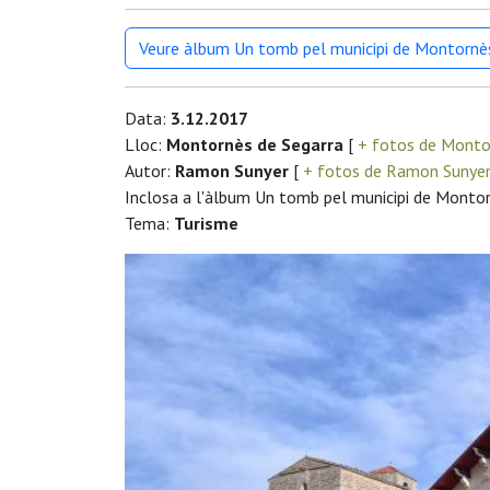
Veure àlbum Un tomb pel municipi de Montornè
Data:
3.12.2017
Lloc:
Montornès de Segarra
[
+ fotos de Monto
Autor:
Ramon Sunyer
[
+ fotos de Ramon Sunye
Inclosa a l'àlbum Un tomb pel municipi de Monto
Tema:
Turisme