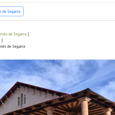
s de Segarra
rnès de Segarra
]
r
]
rnès de Segarra