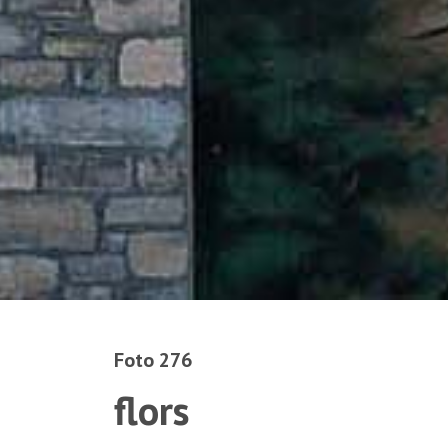
Foto 276
flors