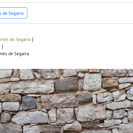
s de Segarra
rnès de Segarra
]
r
]
rnès de Segarra