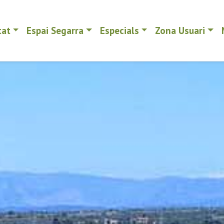
tat
Espai Segarra
Especials
Zona Usuari