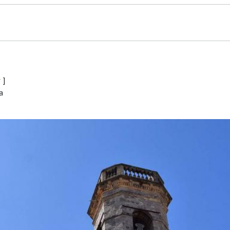
r
]
a