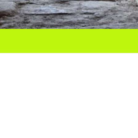
Ho vols compartir?
Troba'ns a les Xarxes