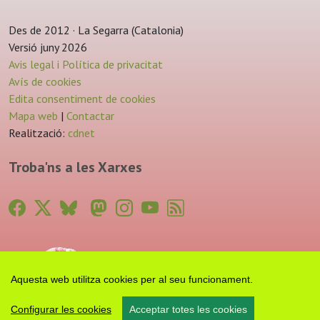
Des de 2012 · La Segarra (Catalonia)
Versió juny 2026
Avis legal i Política de privacitat
Avís de cookies
Edita consentiment de cookies
Mapa web
|
Contactar
Realització:
cdnet
Troba'ns a les Xarxes
Aquesta web utilitza cookies per al seu funcionament.
Configurar les cookies
Acceptar totes les cookies