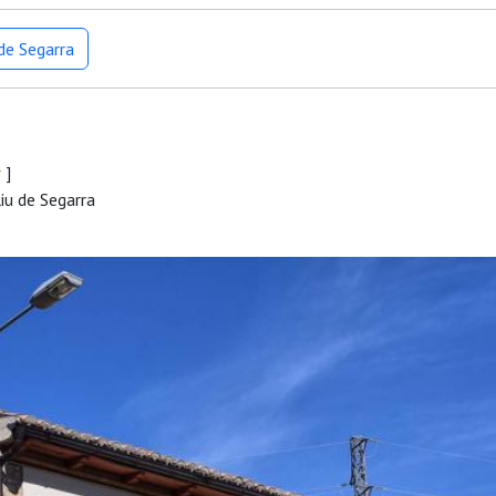
de Segarra
r
]
iu de Segarra