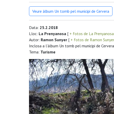
Veure àlbum Un tomb pel municipi de Cervera
Data:
25.2.2018
Lloc:
La Prenyanosa
[
+ fotos de La Prenyanos
Autor:
Ramon Sunyer
[
+ fotos de Ramon Sunye
Inclosa a l'àlbum Un tomb pel municipi de Cervera
Tema:
Turisme