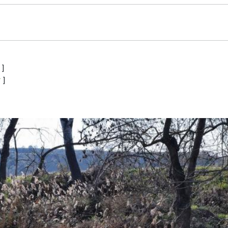
a
]
r
]