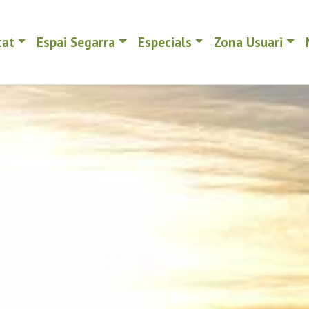
tat
Espai Segarra
Especials
Zona Usuari