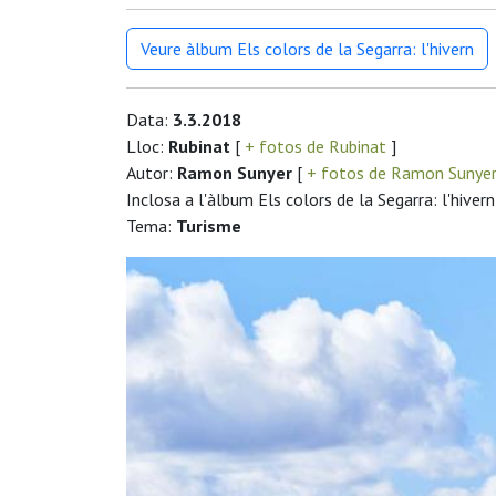
Veure àlbum Els colors de la Segarra: l'hivern
Data:
3.3.2018
Lloc:
Rubinat
[
+ fotos de Rubinat
]
Autor:
Ramon Sunyer
[
+ fotos de Ramon Sunye
Inclosa a l'àlbum Els colors de la Segarra: l'hivern
Tema:
Turisme