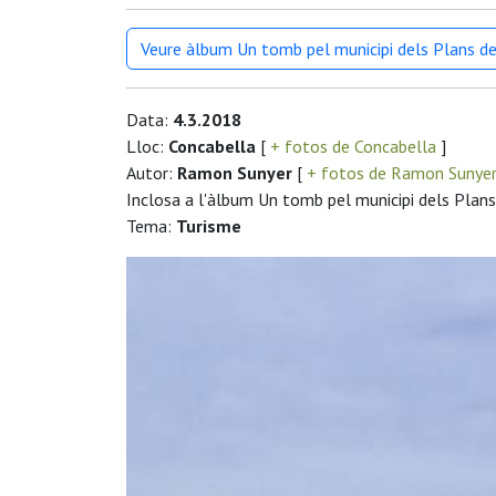
Veure àlbum Un tomb pel municipi dels Plans de 
Data:
4.3.2018
Lloc:
Concabella
[
+ fotos de Concabella
]
Autor:
Ramon Sunyer
[
+ fotos de Ramon Sunye
Inclosa a l'àlbum Un tomb pel municipi dels Plans 
Tema:
Turisme