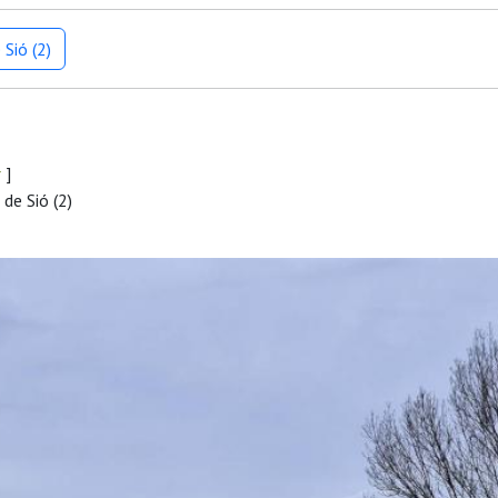
Sió (2)
r
]
de Sió (2)