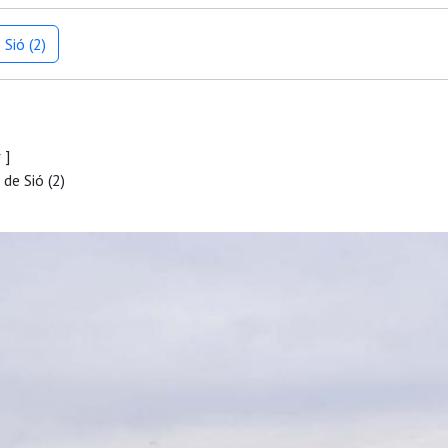
Sió (2)
r
]
de Sió (2)