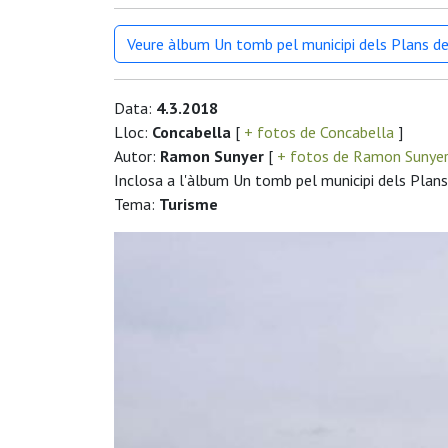
Veure àlbum Un tomb pel municipi dels Plans de 
Data:
4.3.2018
Lloc:
Concabella
[
+ fotos de Concabella
]
Autor:
Ramon Sunyer
[
+ fotos de Ramon Sunye
Inclosa a l'àlbum Un tomb pel municipi dels Plans 
Tema:
Turisme