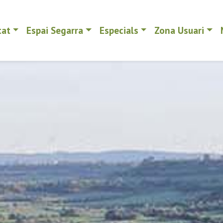
tat
Espai Segarra
Especials
Zona Usuari