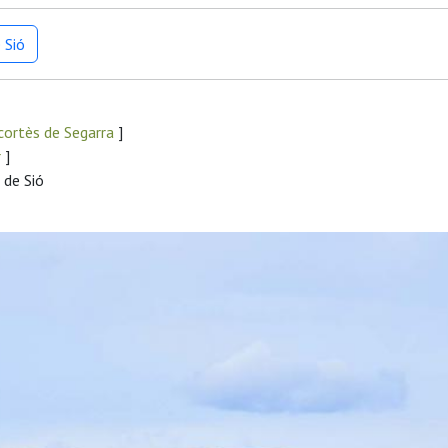
 Sió
ortès de Segarra
]
r
]
 de Sió