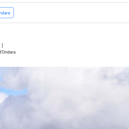
Ondara
r
]
d'Ondara