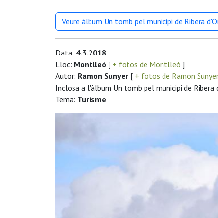
Veure àlbum Un tomb pel municipi de Ribera d'
Data:
4.3.2018
Lloc:
Montlleó
[
+ fotos de Montlleó
]
Autor:
Ramon Sunyer
[
+ fotos de Ramon Sunye
Inclosa a l'àlbum Un tomb pel municipi de Ribera 
Tema:
Turisme