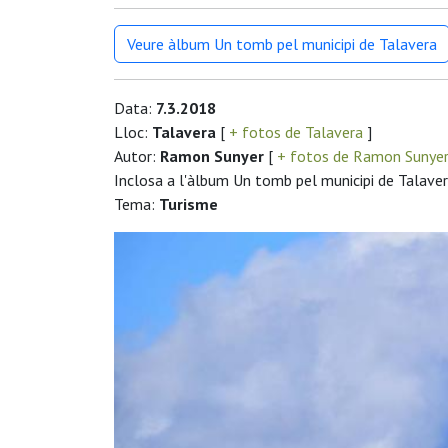
Veure àlbum Un tomb pel municipi de Talavera
Data:
7.3.2018
Lloc:
Talavera
[
+ fotos de Talavera
]
Autor:
Ramon Sunyer
[
+ fotos de Ramon Sunye
Inclosa a l'àlbum Un tomb pel municipi de Talave
Tema:
Turisme