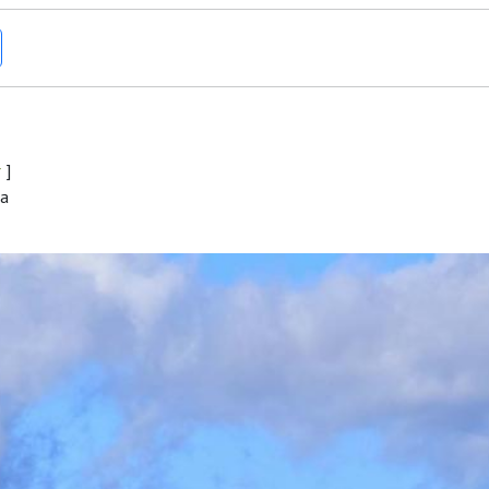
r
]
ra