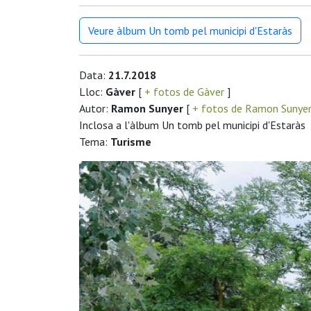
Veure àlbum Un tomb pel municipi d'Estaràs
Data:
21.7.2018
Lloc:
Gàver
[
+ fotos de Gàver
]
Autor:
Ramon Sunyer
[
+ fotos de Ramon Sunye
Inclosa a l'àlbum Un tomb pel municipi d'Estaràs
Tema:
Turisme