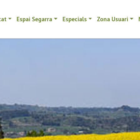
tat
Espai Segarra
Especials
Zona Usuari