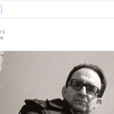
ch
]
ch