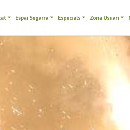
tat
Espai Segarra
Especials
Zona Usuari