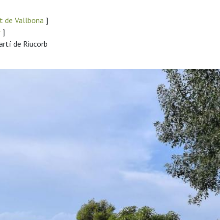
t de Vallbona
]
r
]
artí de Riucorb