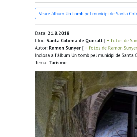
Veure àlbum Un tomb pel municipi de Santa Co
Data:
21.8.2018
Lloc:
Santa Coloma de Queralt
[
+ fotos de Sa
Autor:
Ramon Sunyer
[
+ fotos de Ramon Sunye
Inclosa a l'àlbum Un tomb pel municipi de Santa
Tema:
Turisme