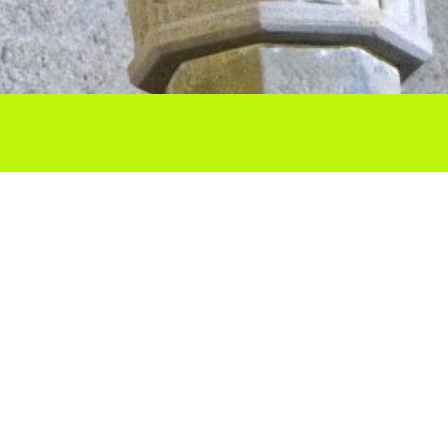
Ho vols compartir?
Troba'ns a les Xarxes