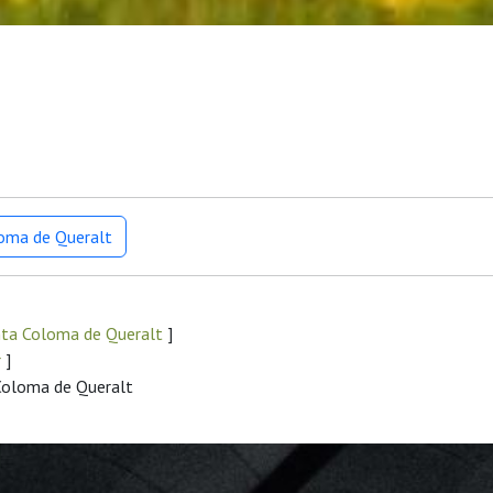
loma de Queralt
nta Coloma de Queralt
]
r
]
 Coloma de Queralt