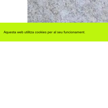
Aquesta web utilitza cookies per al seu funcionament.
Des de 2012 · La Segarra (Catalonia)
Versió juny 2026
Avis legal i Política de privacitat