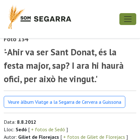
Foto 134
'-Ahir va ser Sant Donat, és la
festa major, sap? I ara hi haurà
ofici, per això he vingut.'
Veure àlbum Viatge a la Segarra de Cervera a Guissona
Data:
8.8.2012
Lloc:
Sedó
[
+ fotos de Sedó
]
Autor:
Giliet de Florejacs
[
+ fotos de Giliet de Florejacs
]