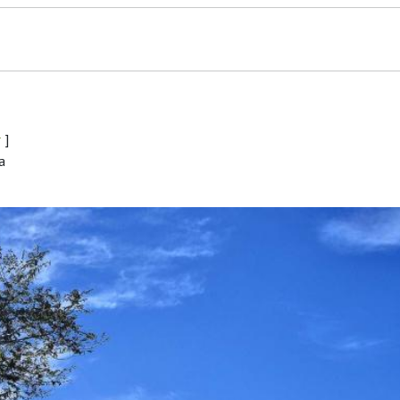
r
]
a