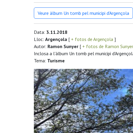
Veure àlbum Un tomb pel municipi d'Argençola
Data:
3.11.2018
Lloc:
Argençola
[
+ fotos de Argençola
]
Autor:
Ramon Sunyer
[
+ fotos de Ramon Sunye
Inclosa a l'àlbum Un tomb pel municipi d'Argençol
Tema:
Turisme