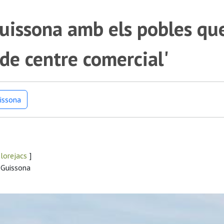
Guissona amb els pobles que 
, de centre comercial'
uissona
Florejacs
]
a Guissona