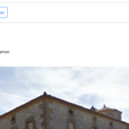
on
Ramon