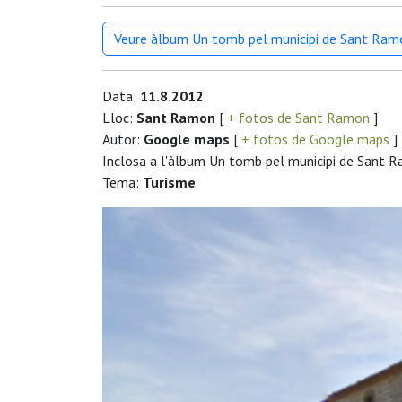
Veure àlbum Un tomb pel municipi de Sant Ram
Data:
11.8.2012
Lloc:
Sant Ramon
[
+ fotos de Sant Ramon
]
Autor:
Google maps
[
+ fotos de Google maps
]
Inclosa a l'àlbum Un tomb pel municipi de Sant 
Tema:
Turisme