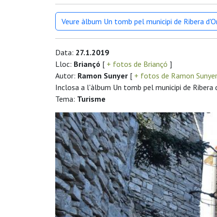
Veure àlbum Un tomb pel municipi de Ribera d'
Data:
27.1.2019
Lloc:
Briançó
[
+ fotos de Briançó
]
Autor:
Ramon Sunyer
[
+ fotos de Ramon Sunye
Inclosa a l'àlbum Un tomb pel municipi de Ribera 
Tema:
Turisme