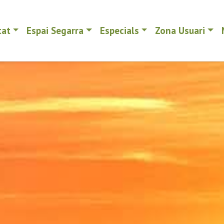
tat
Espai Segarra
Especials
Zona Usuari