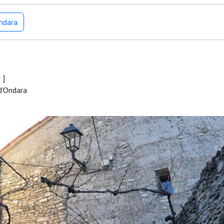
Ondara
r
]
d'Ondara