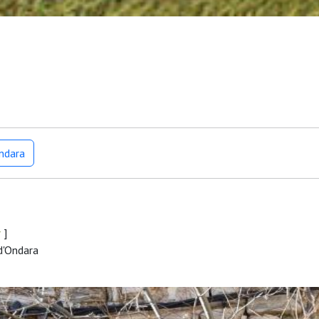
Ondara
r
]
d'Ondara