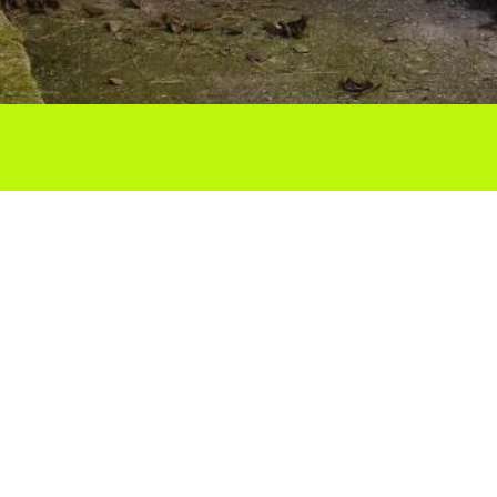
Ho vols compartir?
Troba'ns a les Xarxes