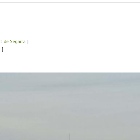
t de Segarra
]
r
]