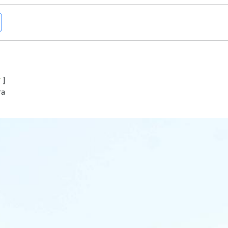
r
]
ra