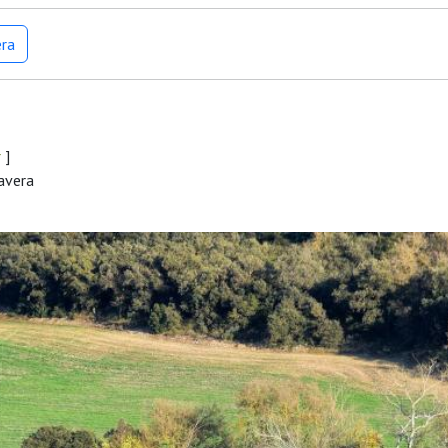
era
r
]
mavera