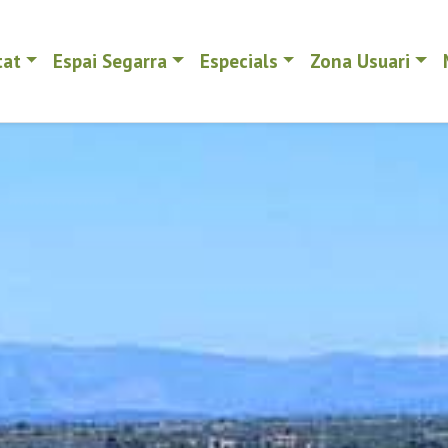
tat
Espai Segarra
Especials
Zona Usuari