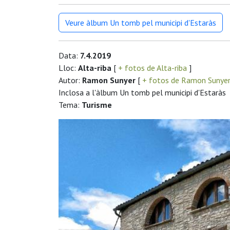
Veure àlbum Un tomb pel municipi d'Estaràs
Data:
7.4.2019
Lloc:
Alta-riba
[
+ fotos de Alta-riba
]
Autor:
Ramon Sunyer
[
+ fotos de Ramon Sunye
Inclosa a l'àlbum Un tomb pel municipi d'Estaràs
Tema:
Turisme