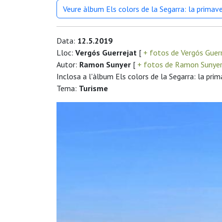
Veure àlbum Els colors de la Segarra: la primav
Data:
12.5.2019
Lloc:
Vergós Guerrejat
[
+ fotos de Vergós Guer
Autor:
Ramon Sunyer
[
+ fotos de Ramon Sunye
Inclosa a l'àlbum Els colors de la Segarra: la pri
Tema:
Turisme