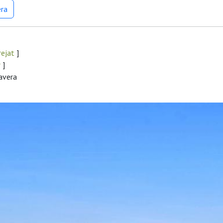
era
rejat
]
r
]
mavera