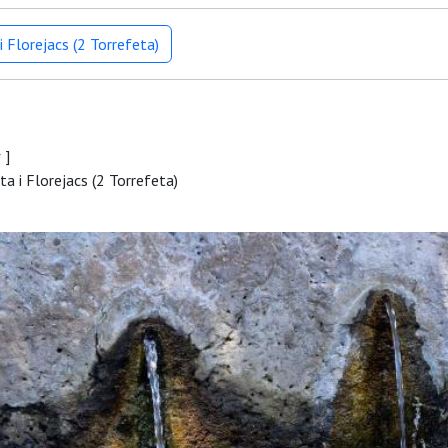
 Florejacs (2 Torrefeta)
r
]
a i Florejacs (2 Torrefeta)