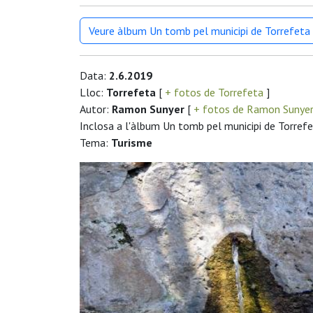
Veure àlbum Un tomb pel municipi de Torrefeta i
Data:
2.6.2019
Lloc:
Torrefeta
[
+ fotos de Torrefeta
]
Autor:
Ramon Sunyer
[
+ fotos de Ramon Sunye
Inclosa a l'àlbum Un tomb pel municipi de Torrefet
Tema:
Turisme