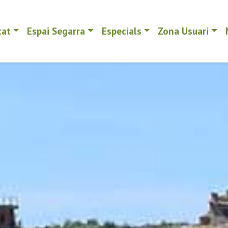
tat
Espai Segarra
Especials
Zona Usuari