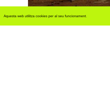
Aquesta web utilitza cookies per al seu funcionament.
Des de 2012 · La Segarra (Catalonia)
Versió juny 2026
Avis legal i Política de privacitat
Avís de cookies
Edita consentiment de cookies
Mapa web
|
Contactar