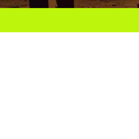
Ho vols compartir?
Troba'ns a les Xarxes