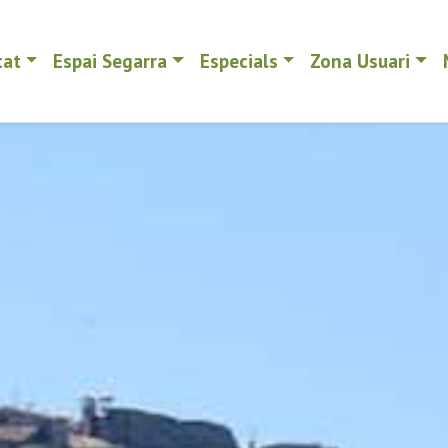
tat
Espai Segarra
Especials
Zona Usuari