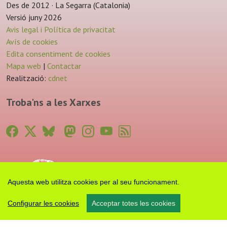
Des de 2012 · La Segarra (Catalonia)
Versió juny 2026
Avis legal i Política de privacitat
Avís de cookies
Edita consentiment de cookies
Mapa web
|
Contactar
Realització:
cdnet
Troba'ns a les Xarxes
Aquesta web utilitza cookies per al seu funcionament.
Configurar les cookies
Acceptar totes les cookies