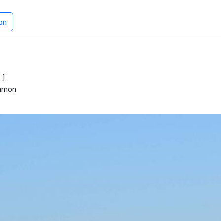
on
r
]
Ramon