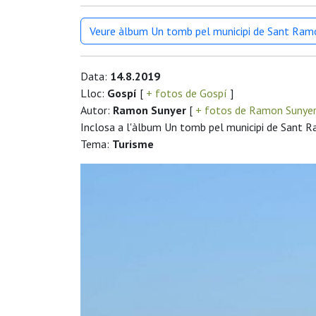
Veure àlbum Un tomb pel municipi de Sant Ram
Data:
14.8.2019
Lloc:
Gospí
[
+ fotos de Gospí
]
Autor:
Ramon Sunyer
[
+ fotos de Ramon Sunye
Inclosa a l'àlbum Un tomb pel municipi de Sant 
Tema:
Turisme