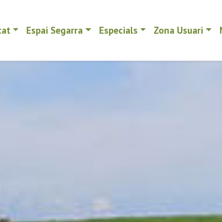
tat
Espai Segarra
Especials
Zona Usuari