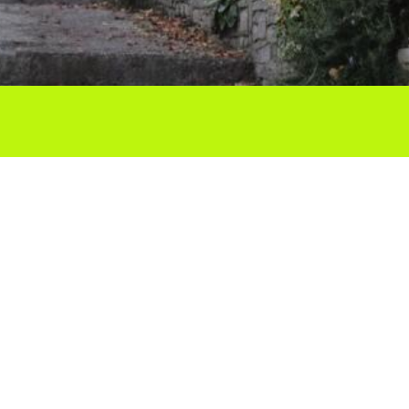
Ho vols compartir?
Troba'ns a les Xarxes