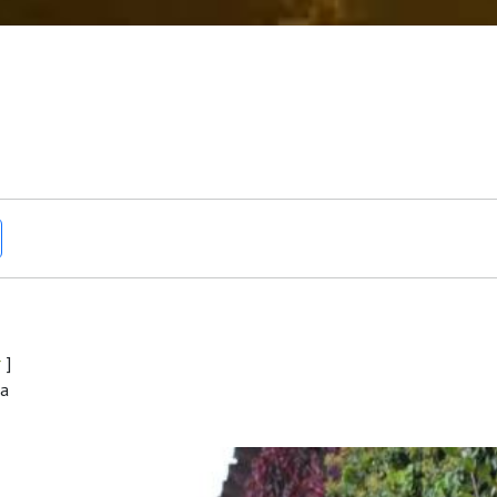
r
]
ra