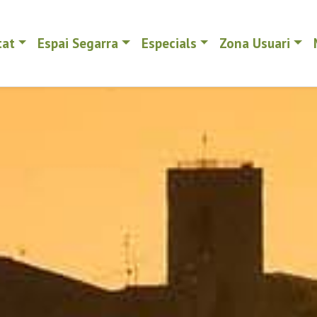
tat
Espai Segarra
Especials
Zona Usuari