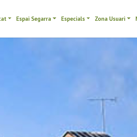
tat
Espai Segarra
Especials
Zona Usuari