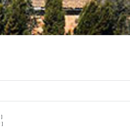
s
]
r
]