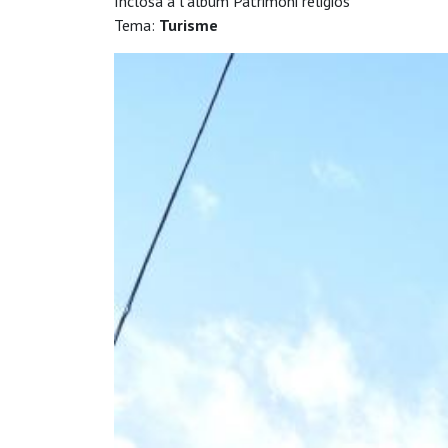
Inclosa a l'àlbum Patrimoni religiós
Tema:
Turisme