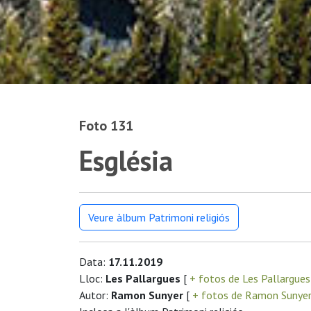
Foto 131
Església
Veure àlbum Patrimoni religiós
Data:
17.11.2019
Lloc:
Les Pallargues
[
+ fotos de Les Pallargue
Autor:
Ramon Sunyer
[
+ fotos de Ramon Sunye