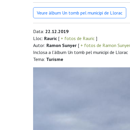
Veure àlbum Un tomb pel municipi de Llorac
Data:
22.12.2019
Lloc:
Rauric
[
+ fotos de Rauric
]
Autor:
Ramon Sunyer
[
+ fotos de Ramon Sunye
Inclosa a l'àlbum Un tomb pel municipi de Llorac
Tema:
Turisme